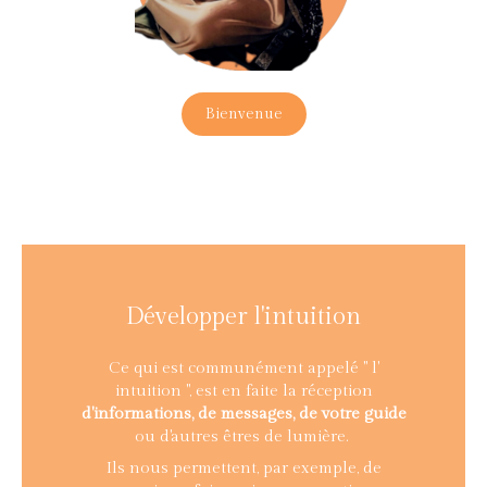
Bienvenue
Développer l'intuition
Ce qui est communément appelé " l'
intuition ", est en faite la réception
d'informations, de messages, de votre guide
ou d'autres êtres de lumière.
Ils nous permettent, par exemple, de