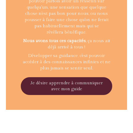
pouvoir parfois avoir un ressenti sur
quelqu'un, une sensation que quelque
chose n'est pas bon pour nous, ou nous
pousser à faire une chose qu'on ne ferait
pas habituellement mais qui se
révèlera bénéfique.
Nous avons tous ces capacités
, ça nous ait
déjà arrivé à tous !
Développer sa guidance, c'est pouvoir
accéder à des connaissances infinies et ne
plus jamais se sentir seul.
Je désire apprendre à communiquer
avec mon guide