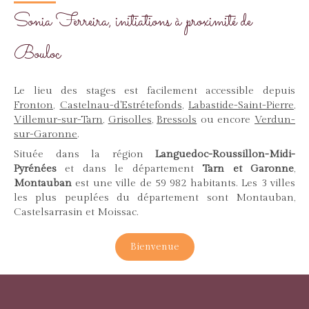
Sonia Ferreira, initiations à proximité de
Bouloc
Le lieu des stages est facilement accessible depuis
Fronton
,
Castelnau-d'Estrétefonds
,
Labastide-Saint-Pierre
,
Villemur-sur-Tarn
,
Grisolles
,
Bressols
ou encore
Verdun-
sur-Garonne
.
Située dans la région
Languedoc-Roussillon-Midi-
Pyrénées
et dans le département
Tarn et
Garonne
,
Montauban
est une ville de 59 982 habitants. Les 3 villes
les plus peuplées du département sont Montauban,
Castelsarrasin et Moissac.
Bienvenue