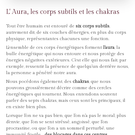
L' Aura, les corps subtils et les chakras
Tout être humain est entouré de
six corps subtils
,
autrement dit, de six couches d'énergies, en plus du corps
physique, représentantes chacunes une fonction.
L'ensemble de ces corps énergétiques forment
l'aura
, la
bulle énergétique qui nous entoure et nous protège des
énergies négatives extérieures. C'est elle qui nous fait, par
exemple, ressentir la présence de quelqu'un derrière nous,
la personne a pénétré notre aura.
Nous pocédons également, des
chakras
, que nous
pouvons grossièrement décrire comme des cercles
énergétiques qui tournent. Nous entendons souvent
parler des septs chakras, mais ceux sont les principaux, il
en existe bien plus.
Lorsque l'on ne va pas bien, que l'on n'a pas le moral, plus
d'envie, que l'on se sent stréssé, angoissé, que l'on
procrastine, ou que l'on a un sommeil perturbé, une
immunité fragile...
des blocages dans ces centres