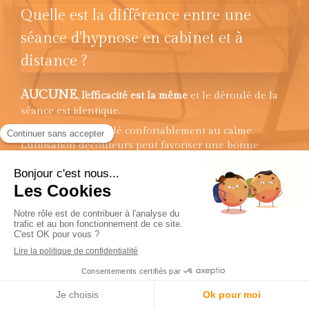
Quelle est la différence entre une
séance d'hypnose en cabinet et à
distance ?
AUCUNE
, l'efficacité est la même
et le déroulé de la
séance est identique.
Il suffit d'être installé confortablement au calme.
L'utilisation d'écouteurs peut favoriser une bonne
écoute durant la séance d'hypnose.
Sonia Ferreira, hypnothérapeute à proximité
Verdun-sur-Garonne (82600)
Le cabinet de votre
hypnothérapeute
est facilement
accessible depuis
Montauban
,
Castelnau-d'Estrétefonds
,