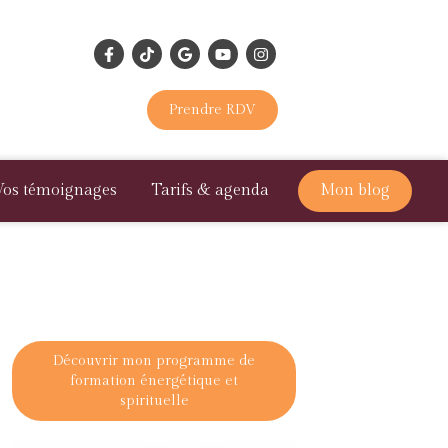
Prendre RDV
Vos témoignages
Tarifs & agenda
Mon blog
Découvrir mon programme de
formation énergétique et
spirituelle