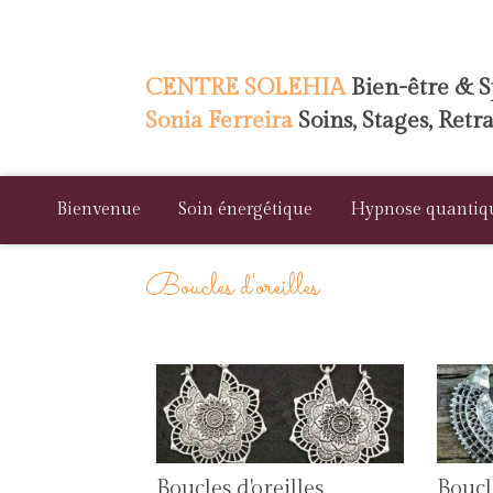
CENTRE SOLEHIA
Bien-être & Sp
Sonia Ferreira
Soins, Stages, Retr
Bienvenue
Soin énergétique
Hypnose quantiq
Boucles d'oreilles
Boucles d'oreilles
Boucle