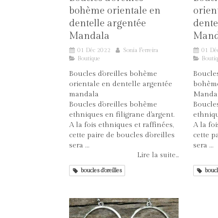
bohème orientale en
orien
dentelle argentée
dente
Mandala
Mand
01 Déc 2022
Sonia Ferreira
01 Dé
Boutique
Bouti
Boucles d'oreilles bohème
Boucles
orientale en dentelle argentée
bohème
mandala
Manda
Boucles d'oreilles bohème
Boucle
ethniques en filigrane d'argent.
ethniqu
A la fois ethniques et raffinées,
A la fo
cette paire de boucles d'oreilles
cette p
sera ...
sera ...
Lire la suite...
boucles d'oreilles
boucl