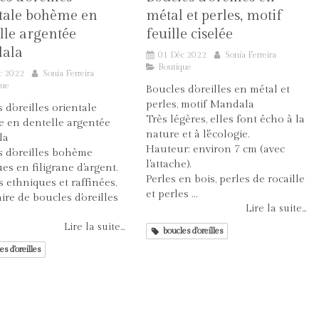
tale bohème en
métal et perles, motif
lle argentée
feuille ciselée
ala
01 Déc 2022
Sonia Ferreira
Boutique
c 2022
Sonia Ferreira
que
Boucles d'oreilles en métal et
perles, motif Mandala
 d'oreilles orientale
Très légères, elles font écho à la
 en dentelle argentée
nature et à l'écologie.
la
Hauteur: environ 7 cm (avec
s d'oreilles bohème
l'attache).
es en filigrane d'argent.
Perles en bois, perles de rocaille
is ethniques et raffinées,
et perles ...
aire de boucles d'oreilles
Lire la suite...
Lire la suite...
boucles d'oreilles
es d'oreilles