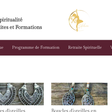
iritualité
aites et Formations
ue
Programme de Formation
Retraite Spirituelle
s d'oreilles
Boucles d’oreilles en