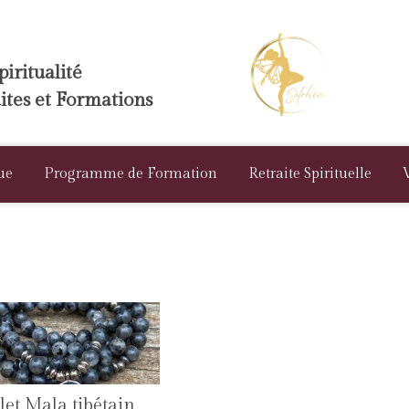
iritualité
aites et Formations
ue
Programme de Formation
Retraite Spirituelle
let Mala tibétain