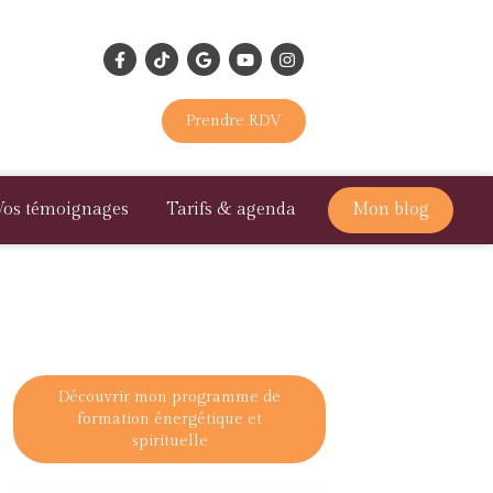
Prendre RDV
Vos témoignages
Tarifs & agenda
Mon blog
Découvrir mon programme de
formation énergétique et
spirituelle