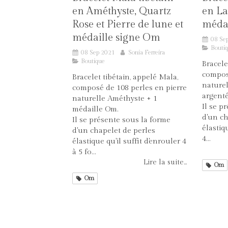
en Améthyste, Quartz
en La
Rose et Pierre de lune et
méda
médaille signe Om
08 Se
Bouti
08 Sep 2021
Sonia Ferreira
Boutique
Bracele
compos
Bracelet tibétain, appelé Mala,
naturel
composé de 108 perles en pierre
argent
naturelle Améthyste + 1
Il se p
médaille Om.
d'un ch
Il se présente sous la forme
élastiq
d'un chapelet de perles
4...
élastique qu'il suffit d'enrouler 4
à 5 fo...
Lire la suite...
Om
Om