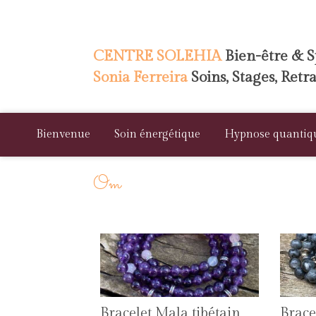
CENTRE SOLEHIA
Bien-être & Sp
Sonia Ferreira
Soins, Stages, Retr
Bienvenue
Soin énergétique
Hypnose quantiq
Om
Bracelet Mala tibétain
Brace