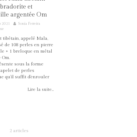
bradorite et
ille argentée Om
p 2021
Sonia Ferreira
que
t tibétain, appelé Mala,
é de 108 perles en pierre
le + 1 breloque en métal
é Om.
résente sous la forme
apelet de perles
ue qu'il suffit d'enrouler
Lire la suite...
2 articles