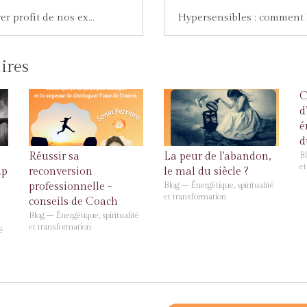
Comment tirer profit de nos expériences négatives ?
aires
C
d
é
d
Bl
Réussir sa
La peur de l'abandon,
et
up
reconversion
le mal du siècle ?
professionnelle -
Blog – Énergétique, spiritualité
et transformation
conseils de Coach
Blog – Énergétique, spiritualité
et transformation
é