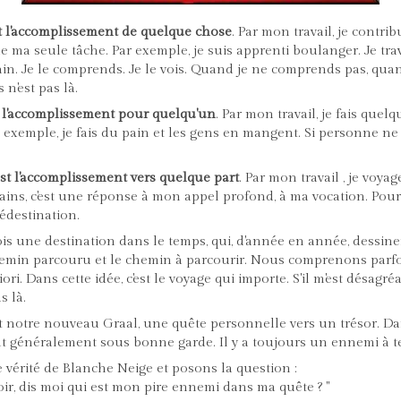
st l'accomplissement de quelque chose
. Par mon travail, je contri
 ma seule tâche. Par exemple, je suis apprenti boulanger. Je trava
ain. Je le comprends. Je le vois. Quand je ne comprends pas, quan
 n'est pas là.
t l'accomplissement pour quelqu'un
. Par mon travail, je fais quelq
 exemple, je fais du pain et les gens en mangent. Si personne n
est l'accomplissement vers quelque part
. Par mon travail , je voya
ains, c'est une réponse à mon appel profond, à ma vocation. Pour d
édestination.
ois une destination dans le temps, qui, d'année en année, dessin
emin parcouru et le chemin à parcourir. Nous comprenons parfo
ori. Dans cette idée, c'est le voyage qui importe. S'il m'est désagréa
as là.
est notre nouveau Graal, une quête personnelle vers un trésor. Da
nt généralement sous bonne garde. Il y a toujours un ennemi à te
 vérité de Blanche Neige et posons la question :
ir, dis moi qui est mon pire ennemi dans ma quête ? "