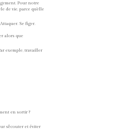
angement. Pour notre
e de vie, parce qu'elle
Attaquer. Se figer.
er alors que
Par exemple, travailler
ment en sortir ?
r s'écouter et éviter