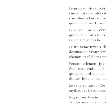
Le premier niveau,
c'e
chose qui va au-delà de
contribue à faire du p
quelque chose. Le sens
Le second niveau,
c'es
quelqu'un. Dans notre
Le sens n'est pas là.
Le troisième niveau,
c'
destination ? Pour cert
chemin tracé de ma pr
Personnellement, j'y v
fera comprendre le ch
que plus tard, a posteri
doutes, le sens n'est p
Le sens au travail. C'
mythes, les trésors so
Regardons le miroir de
"Miroir, mon beau miro