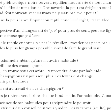
é préhistorique, notre cerveau reptilien nous alerte de tout ch
s", le film d'animation de Dreamworks, la peur est érigée en modèl
nd c'est nouveau, c'est mauvais, ne jamais pas avoir peur ! "
la peur lance l'injonction reptilienne "FFF" Fight, Freeze, Flee. 
pective d'un changement de "job", pour plus de sens, peut me fig
 une chose que je désire.
 le reptile endormi. Ne pas le réveiller. Procéder par petits pas. 
èles le plus longtemps possible avant de faire le grand saut.
fessionnelle n'était qu'une mauvaise habitude ?
eillette des champignons.
 j'en trouve sous cet arbre. J'y reviendrai donc par habitude.
 champignons n'y poussent plus. Les temps ont changé.
enir par habitude.
ment au travail était ce champignon ?
is je reviens vers l'arbre, chaque lundi matin. Par habitude. Com
cience de ses habitudes pour (re)prendre le pouvoir.
térieur d'un conseil peut vous y aider. Des vacances (seul(e), pou