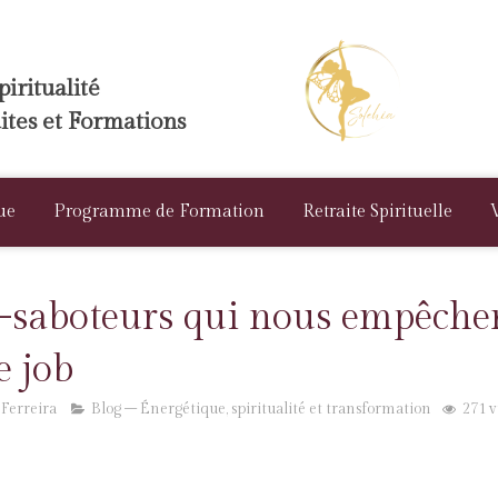
iritualité
aites et Formations
ue
Programme de Formation
Retraite Spirituelle
o-saboteurs qui nous empêche
e job
 Ferreira
Blog – Énergétique, spiritualité et transformation
271 v