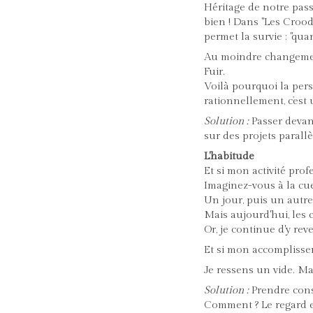
Héritage de notre pass
bien ! Dans "Les Crood
permet la survie : "qua
Au moindre changement, 
Fuir.
Voilà pourquoi la pers
rationnellement, c’est
Solution :
Passer devant
sur des projets parall
L'habitude
Et si mon activité pro
Imaginez-vous à la cu
Un jour, puis un autre,
Mais aujourd'hui, les
Or, je continue d'y rev
Et si mon accomplisse
Je ressens un vide. Ma
Solution :
Prendre cons
Comment ? Le regard ex