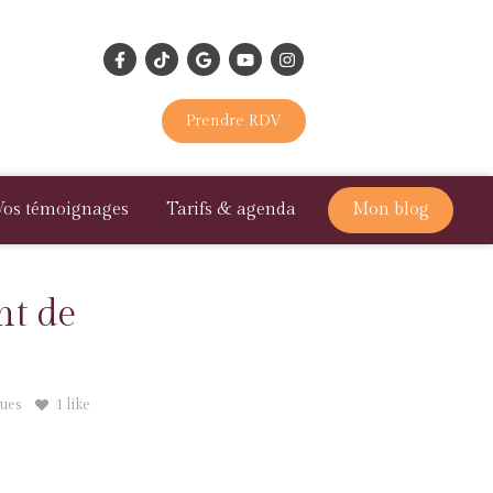
Prendre RDV
Vos témoignages
Tarifs & agenda
Mon blog
nt de
ues
1 like