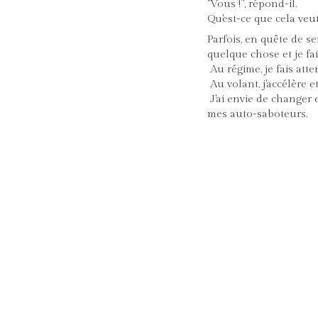
"Vous !”, répond-il.
Qu'est-ce que cela veut
Parfois, en quête de se
quelque chose et je fa
Au régime, je fais atte
Au volant, j'accélère et
J'ai envie de changer e
mes auto-saboteurs.