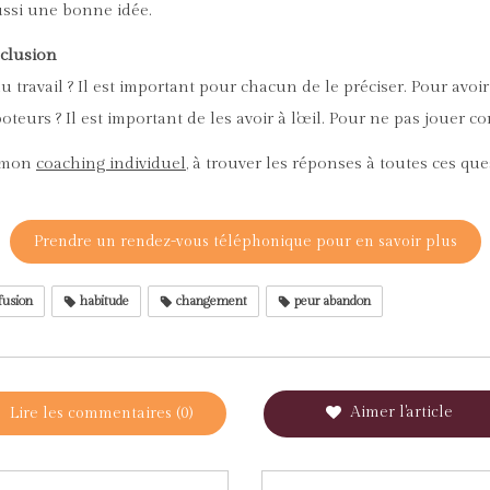
ussi une bonne idée.
nclusion
u travail ? Il est important pour chacun de le préciser. Pour avoi
teurs ? Il est important de les avoir à l'œil. Pour ne pas jouer c
s mon
coaching individuel
, à trouver les réponses à toutes ces que
Prendre un rendez-vous téléphonique pour en savoir plus
usion
habitude
changement
peur abandon
Aimer l'article
Lire les commentaires (0)