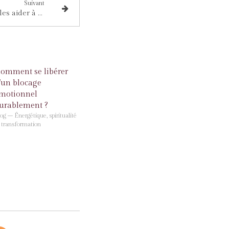
Suivant
Hypersensibles : comment les aider à survivre en entreprise
omment se libérer
’un blocage
motionnel
urablement ?
og – Énergétique, spiritualité
 transformation