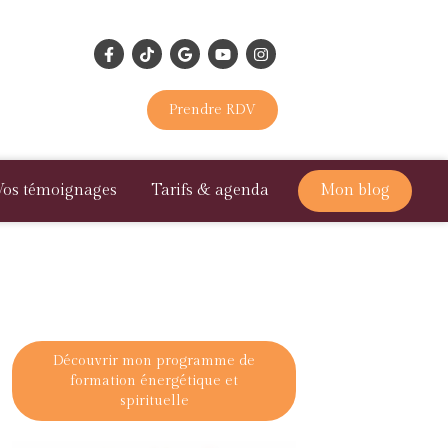
Prendre RDV
Vos témoignages
Tarifs & agenda
Mon blog
Découvrir mon programme de
formation énergétique et
spirituelle